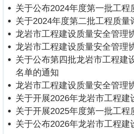
关于公布2024年度第一批工
关于2024年度第二批工程质
龙岩市工程建设质量安全管理协
龙岩市工程建设质量安全管理
关于公布第四批龙岩市工程建
名单的通知
龙岩市工程建设质量安全管理
关于开展2026年龙岩市工程
关于开展2025年度第一批工
关于公布2026年龙岩市工程