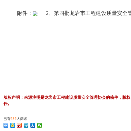
附件：
2、第四批龙岩市工程建设质量安全管
版权声明：来源注明是龙岩市工程建设质量安全管理协会的稿件，版权
任。
已有
636
人阅读